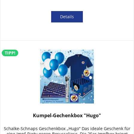
Details
TIPP!
Kumpel-Gechenkbox "Hugo"
Schalke-Schnaps Geschenkbox „Hugo“ Das ideale Geschenk für
eine Impf-Party gegen Borusseliose. Die 25er Impfbox bringt