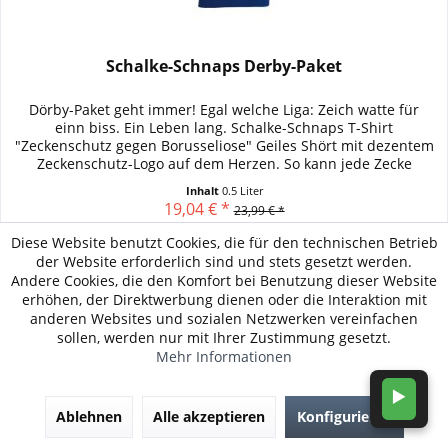
Schalke-Schnaps Derby-Paket
Dörby-Paket geht immer! Egal welche Liga: Zeich watte für
einn biss. Ein Leben lang. Schalke-Schnaps T-Shirt
"Zeckenschutz gegen Borusseliose" Geiles Shört mit dezentem
Zeckenschutz-Logo auf dem Herzen. So kann jede Zecke
erkennen, dass...
Inhalt
0.5 Liter
19,04 € *
23,99 € *
Diese Website benutzt Cookies, die für den technischen Betrieb
Merken
der Website erforderlich sind und stets gesetzt werden.
Andere Cookies, die den Komfort bei Benutzung dieser Website
Sofort versandfertig, Lieferzeit ca. 1-3 Tage
erhöhen, der Direktwerbung dienen oder die Interaktion mit
anderen Websites und sozialen Netzwerken vereinfachen
sollen, werden nur mit Ihrer Zustimmung gesetzt.
Mehr Informationen
Details
▶️
Ablehnen
Alle akzeptieren
Konfigurieren