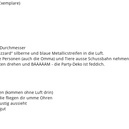
Exemplare)
m Durchmesser
zzard“ silberne und blaue Metallicstreifen in die Luft.
Alle Personen (auch die Omma) und Tiere ausse Schussbahn nehmen
nten drehen und BÄÄÄÄÄM - die Party-Deko ist feddich.
en (kommen ohne Luft drin)
die fliegen dir umme Ohren
stig aussieht
gut