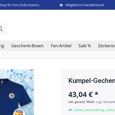
Shop für Fan-Clubs/Gastro
Mitglied im Händlerbund
ng
Geschenk-Boxen
Fan-Artikel
Sale %
Zeckens
Kumpel-Gechen
43,04 € *
inkl. gesetzl. MwSt.
zzgl. Versan
Sofort versandfertig, Lieferz