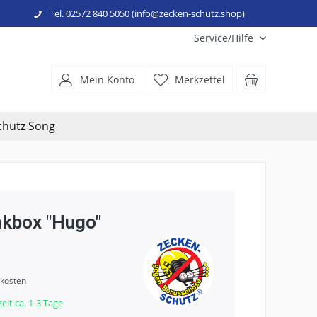
Tel. 02572 840 5050 (info@zecken-schutz.shop)
Service/Hilfe
Mein Konto
Merkzettel
chutz Song
kbox "Hugo"
dkosten
eit ca. 1-3 Tage