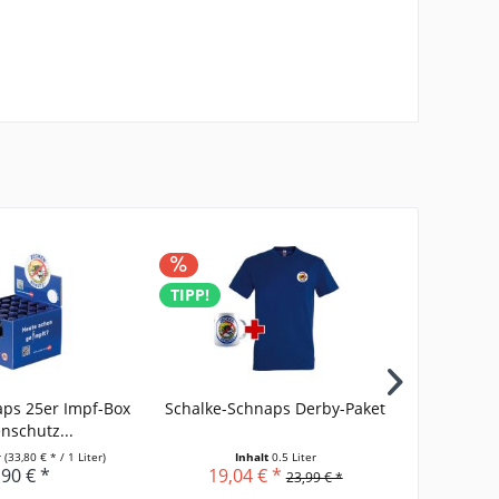
TIPP!
aps 25er Impf-Box
Schalke-Schnaps Derby-Paket
GEschenkp
nschutz...
r
(33,80 € * / 1 Liter)
Inhalt
0.5 Liter
,90 € *
19,04 € *
23,99 € *