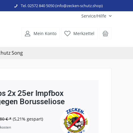
Tel. 02572 840 5050 (info@zecken-schutz.shop)
Service/Hilfe
Mein Konto
Merkzettel
chutz Song
s 2x 25er Impfbox
egen Borusseliose
80 € *
(5,21% gespart)
dkosten