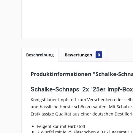
Beschreibung
Bewertungen
0
Produktinformationen "Schalke-Schna
Schalke-Schnaps 2x "25er Impf-Bo
Königsblauer Impfstoff zum Verschenken oder selbe
und hässliche Horste schön zu saufen. Mit Schalke
Erstklassige Qualität aus einer deutschen Destill
Feigenlikör mit Farbstoff
2 Würfel mit je 25 Fläschchen à 0,02l, gesamt 1 L