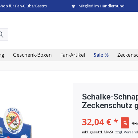
Shop für Fan-Clubs/Gastro
Mitglied im Händlerbund
Sale %
ng
Geschenk-Boxen
Fan-Artikel
Zeckens
Schalke-Schnap
Zeckenschutz g
32,04 € *
33,
inkl. gesetzl. MwSt.
zzgl. Versan