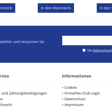
enkorb
In den
Warenkorb
In den
sletter und verpassen Sie
Die
Datenschut
rvice
Informationen
Cookies
d und Zahlungsbedingungen
Firma/Fan-Club Login
be
Datenschutz
fsrecht
Impressum