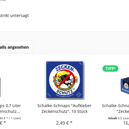
strikt untersagt
alls angesehen
TIPP!
s 0,7 Liter
Schalke-Schnaps "Aufkleber
Schalke-Schn
enschutz...
Zeckenschutz", 10 Stück
"Zecke
84 € * / 1 Liter)
Inhalt
0.5 Lite
€ *
2,49 € *
16