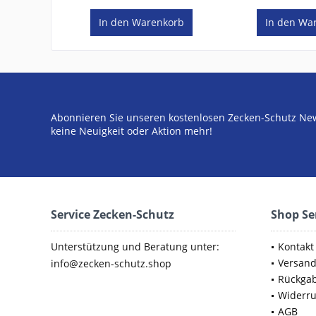
In den
Warenkorb
In den
War
Abonnieren Sie unseren kostenlosen Zecken-Schutz New
keine Neuigkeit oder Aktion mehr!
Service Zecken-Schutz
Shop Se
Unterstützung und Beratung unter:
Kontakt
Versan
info@zecken-schutz.shop
Rückga
Widerru
AGB